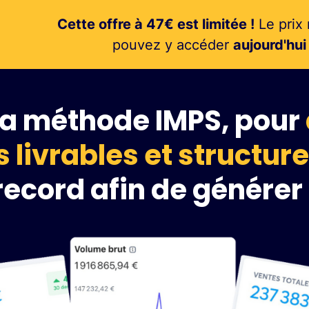
Cette offre à 47€ est limitée !
Le prix 
pouvez y accéder
aujourd'hu
 la méthode IMPS, pour
 livrables et structure
record afin de générer