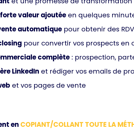
ant
et une promesse de transformation
forte valeur ajoutée
en quelques minut
 vente automatique
pour obtenir des RDVs
closing
pour convertir vos prospects en c
commerciale complète
: prospection, par
ère LinkedIn
et rédiger vos emails de pr
 web
et vos pages de vente
ent en
COPIANT/COLLANT TOUTE LA MÉT