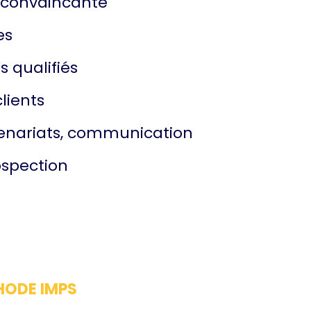
 convaincante
es
 qualifiés
lients
tenariats, communication
ospection
HODE IMPS