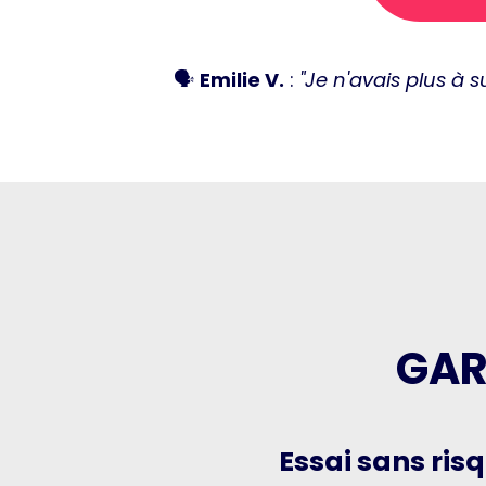
🗣️
Emilie V.
:
"Je n'avais plus à 
GAR
Essai sans ris