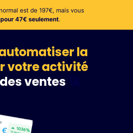
normal est de 197€, mais vous
i pour 47€ seulement
.
automatiser la
r votre activité
 des ventes
🚀